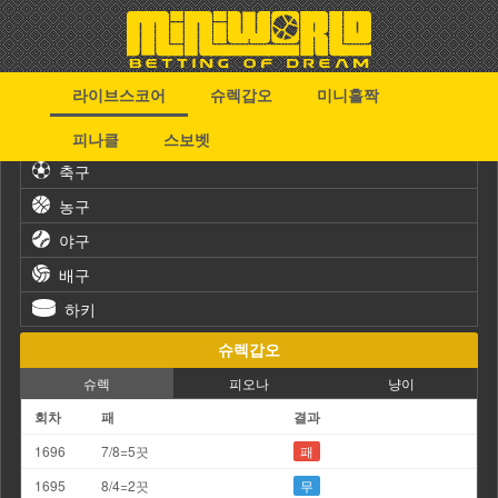
라이브스코어
슈렉갑오
미니홀짝
스포츠
피나클
스보벳
축구
농구
야구
배구
하키
슈렉갑오
슈렉
피오나
냥이
회차
패
결과
1696
7/8=5끗
패
1695
8/4=2끗
무