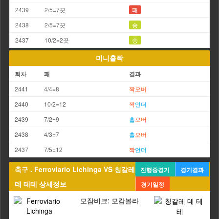
2439
2/5=7끗
패
2438
2/5=7끗
승
2437
10/2=2끗
승
미니홀짝
회차
패
결과
2441
4/4=8
짝
오버
2440
10/2=12
짝
언더
2439
7/2=9
홀
오버
2438
4/3=7
홀
오버
2437
7/5=12
짝
언더
축구 . Ferroviario Lichinga VS 칭갈레
진행중경기
경기결과
데 테테 상세정보
경기일정
모잠비크: 모캄볼라