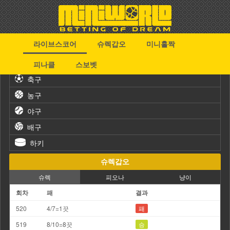
라이브스코어
슈렉갑오
미니홀짝
스포츠
피나클
스보벳
축구
농구
야구
배구
하키
슈렉갑오
슈렉
피오나
냥이
회차
패
결과
520
4/7=1끗
패
519
8/10=8끗
승