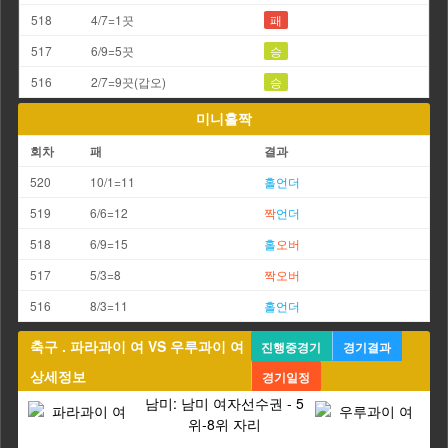
518
4/7=1끗
패
517
6/9=5끗
승
516
2/7=9끗(갑오)
승
미니홀짝
회차
패
결과
520
10/1=11
홀
언더
519
6/6=12
짝
언더
518
6/9=15
홀
오버
517
5/3=8
짝
오버
516
8/3=11
홀
언더
축구 . 파라과이 여 VS 우루과이 여
진행중경기
경기결과
상세정보
경기일정
남미: 남미 여자선수권 - 5
위-8위 자리