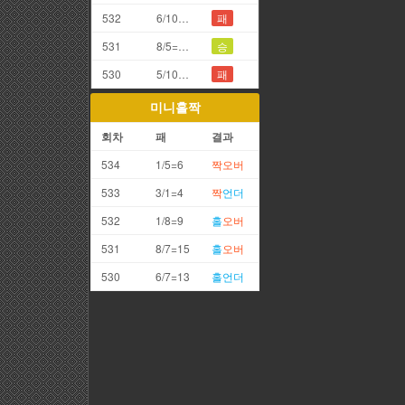
532
6/10=6끗
패
531
8/5=3끗
승
530
5/10=5끗
패
미니홀짝
회차
패
결과
534
1/5=6
짝
오버
533
3/1=4
짝
언더
532
1/8=9
홀
오버
531
8/7=15
홀
오버
530
6/7=13
홀
언더