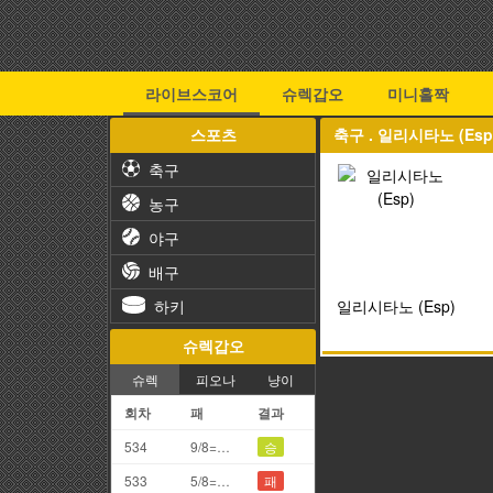
라이브스코어
슈렉갑오
미니홀짝
스포츠
축구 . 일리시타노 (Esp) 
축구
농구
야구
배구
하키
일리시타노 (Esp)
슈렉갑오
슈렉
피오나
냥이
회차
패
결과
534
9/8=7끗
승
533
5/8=3끗
패