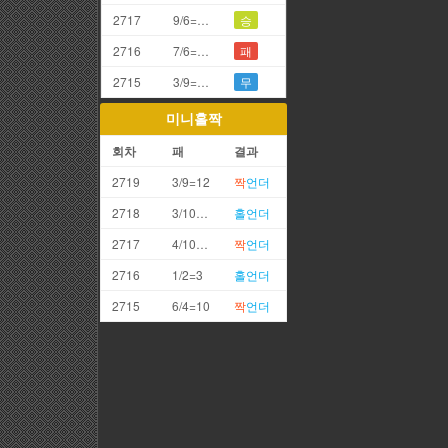
2717
9/6=5끗
승
2716
7/6=3끗
패
2715
3/9=2끗
무
미니홀짝
회차
패
결과
2719
3/9=12
짝
언더
2718
3/10=13
홀
언더
2717
4/10=14
짝
언더
2716
1/2=3
홀
언더
2715
6/4=10
짝
언더