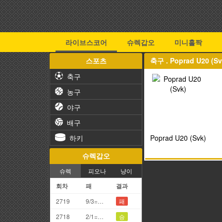
라이브스코어
슈렉갑오
미니홀짝
스포츠
축구 . Poprad U20 (
축구
농구
야구
배구
하키
Poprad U20 (Svk)
슈렉갑오
슈렉
피오나
냥이
회차
패
결과
2719
9/3=2끗
패
2718
2/1=3끗
승