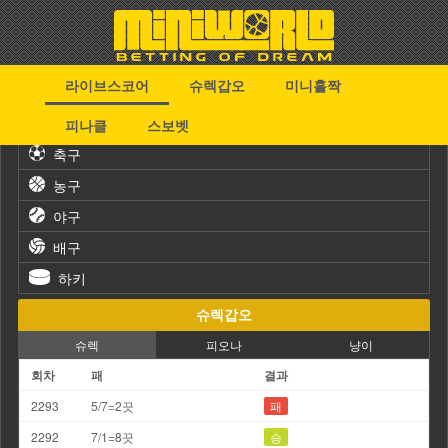
라이브스코어
슈렉갑오
미니홀짝
스포츠
피나클
스보벳
축구
농구
야구
배구
하키
슈렉갑오
슈렉
피오나
냥이
회차
패
결과
2293
5/7=2끗
패
2292
7/1=8끗
승