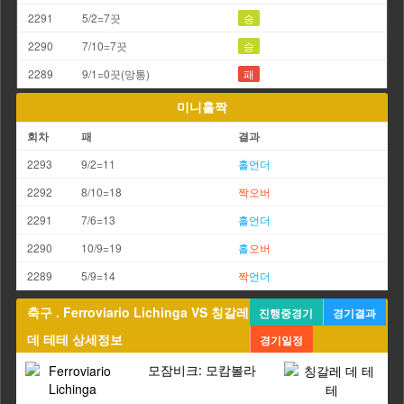
2291
5/2=7끗
승
2290
7/10=7끗
승
2289
9/1=0끗(망통)
패
미니홀짝
회차
패
결과
2293
9/2=11
홀
언더
2292
8/10=18
짝
오버
2291
7/6=13
홀
언더
2290
10/9=19
홀
오버
2289
5/9=14
짝
언더
축구 . Ferroviario Lichinga VS 칭갈레
진행중경기
경기결과
데 테테 상세정보
경기일정
모잠비크: 모캄볼라