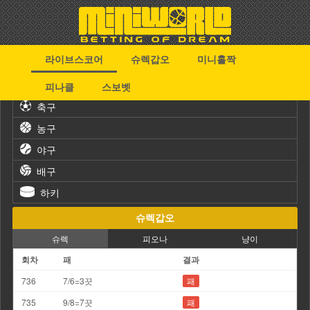
라이브스코어
슈렉갑오
미니홀짝
스포츠
피나클
스보벳
축구
농구
야구
배구
하키
슈렉갑오
슈렉
피오나
냥이
회차
패
결과
736
7/6=3끗
패
735
9/8=7끗
패