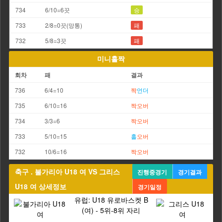
734
6/10=6끗
승
733
2/8=0끗(망통)
패
732
5/8=3끗
패
미니홀짝
회차
패
결과
736
6/4=10
짝
언더
735
6/10=16
짝
오버
734
3/3=6
짝
오버
733
5/10=15
홀
오버
732
10/6=16
짝
오버
축구 . 불가리아 U18 여 VS 그리스
진행중경기
경기결과
U18 여 상세정보
경기일정
유럽: U18 유로바스켓 B
(여) - 5위-8위 자리