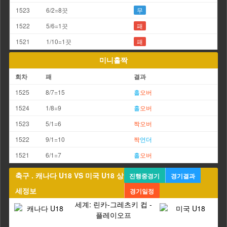
1523
6/2=8끗
무
1522
5/6=1끗
패
1521
1/10=1끗
패
미니홀짝
회차
패
결과
1525
8/7=15
홀
오버
1524
1/8=9
홀
오버
1523
5/1=6
짝
오버
1522
9/1=10
짝
언더
1521
6/1=7
홀
오버
축구 . 캐나다 U18 VS 미국 U18 상
진행중경기
경기결과
세정보
경기일정
세계: 린카-그레츠키 컵 -
플레이오프