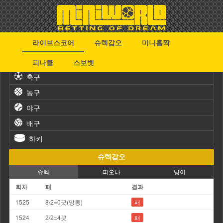
라이브스코어
슈렉갑오
미니홀짝
스포츠
피나클
스보벳
축구
농구
야구
배구
하키
슈렉갑오
슈렉
피오나
냥이
회차
패
결과
1525
8/2=0끗(망통)
패
1524
2/2=4끗
패