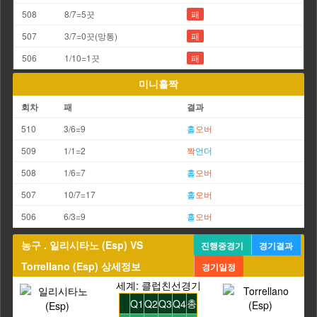
508
8/7=5끗
패
507
3/7=0끗(망통)
패
506
1/10=1끗
패
미니홀짝
회차
패
결과
510
3/6=9
홀
오버
509
1/1=2
짝
언더
508
1/6=7
홀
오버
507
10/7=17
홀
오버
506
6/3=9
홀
오버
농구 . 일리시타노 (Esp) VS
진행중경기
경기결과
Torrellano (Esp) 상세정보
경기일정
세계: 클럽친선경기
총
Q1
Q2
Q3
Q4