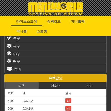
라이브스코어
슈렉갑오
미니홀짝
스포츠
피나클
스보벳
축구
농구
야구
배구
하키
슈렉갑오
슈렉
피오나
냥이
회차
패
결과
510
8/3=1끗
패
509
9/3=2끗
패