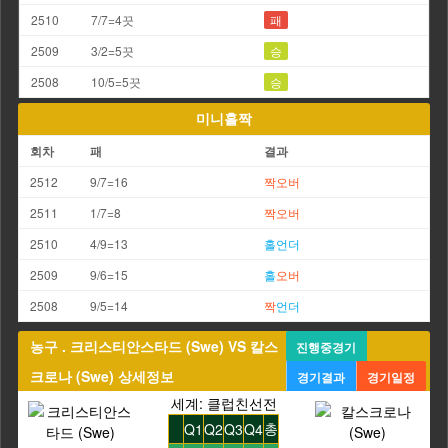
2510
7/7=4끗
패
2509
3/2=5끗
승
2508
10/5=5끗
승
미니홀짝
회차
패
결과
2512
9/7=16
짝
오버
2511
1/7=8
짝
오버
2510
4/9=13
홀
언더
2509
9/6=15
홀
오버
2508
9/5=14
짝
언더
농구 . 크리스티안스타드 (Swe) VS 칼스
진행중경기
크로나 (Swe) 상세정보
경기결과
경기일정
세계: 클럽친선전
총
Q1
Q2
Q3
Q4