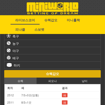
라이브스코어
슈렉갑오
미니홀짝
스포츠
피나클
스보벳
축구
농구
야구
배구
하키
슈렉갑오
슈렉
피오나
냥이
회차
패
결과
2512
7/3=0끗(망통)
패
2511
8/3=1끗
패