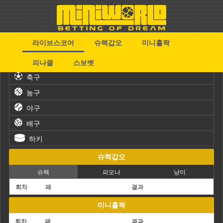
라이브스코어
슈렉갑오
미니홀짝
스포츠
피나클
스보벳
축구
농구
야구
배구
하키
슈렉갑오
슈렉
피오나
냥이
회차
패
결과
미니홀짝
회차
패
결과