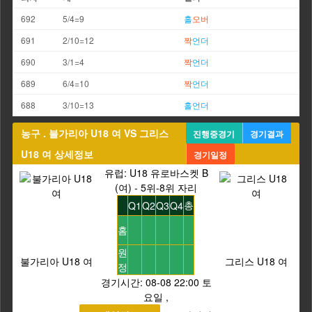
692
5/4=9
홀
오버
691
2/10=12
짝
언더
690
3/1=4
짝
언더
689
6/4=10
짝
언더
688
3/10=13
홀
언더
농구 . 불가리아 U18 여 VS 그리스
진행중경기
경기결과
U18 여 상세정보
경기일정
유럽: U18 유로바스켓 B
(여) - 5위-8위 자리
총
Q1
Q2
Q3
Q4
홈
원
불가리아 U18 여
그리스 U18 여
정
경기시간:
08-08 22:00 토
요일
,