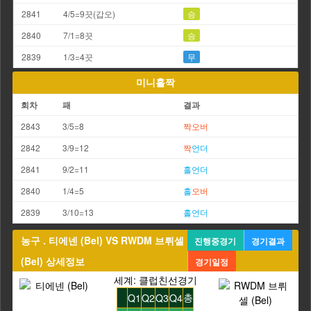
2841
4/5=9끗(갑오)
승
2840
7/1=8끗
승
2839
1/3=4끗
무
미니홀짝
회차
패
결과
2843
3/5=8
짝
오버
2842
3/9=12
짝
언더
2841
9/2=11
홀
언더
2840
1/4=5
홀
오버
2839
3/10=13
홀
언더
농구 . 티에넨 (Bel) VS RWDM 브뤼셀
진행중경기
경기결과
(Bel) 상세정보
경기일정
세계: 클럽친선경기
총
Q1
Q2
Q3
Q4