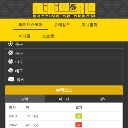
라이브스코어
슈렉갑오
미니홀짝
스포츠
피나클
스보벳
축구
농구
야구
배구
하키
슈렉갑오
슈렉
피오나
냥이
회차
패
결과
2843
7/1=8끗
승
2842
4/1=5끗
패