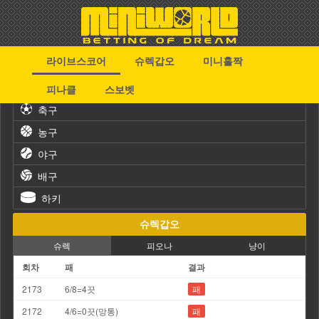
라이브스코어
슈렉갑오
미니홀짝
스포츠
피나클
스보벳
축구
농구
야구
배구
하키
슈렉갑오
슈렉
피오나
냥이
회차
패
결과
2173
6/8=4끗
패
2172
4/6=0끗(망통)
패