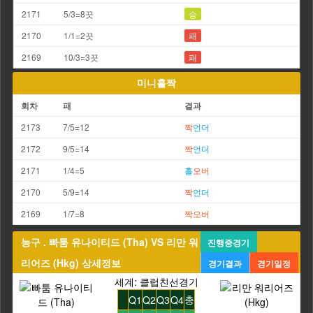
2171
5/3=8끗
승
2170
1/1=2끗
패
2169
10/3=3끗
패
미니홀짝
회차
패
결과
2173
7/5=12
짝
언더
2172
9/5=14
짝
언더
2171
1/4=5
홀
오버
2170
5/9=14
짝
언더
2169
1/7=8
짝
오버
농구 . 빠툼 유나이티드 (Tha) VS 리만 워
진행중경기
리어즈 (Hkg) 상세정보
경기결과
경기일정
세계: 클럽친선경기
총
Q1
Q2
Q3
Q4