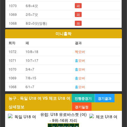
1070
6/8=4끗
패
1069
2/5=7끗
패
1068
8/2=0끗(망통)
패
미니홀짝
회차
패
결과
1072
10/8=18
짝
오버
1071
10/7=17
홀
오버
1070
3/4=7
홀
오버
1069
7/8=15
홀
오버
1068
6/1=7
홀
오버
농구 . 독일 U18 여 VS 체코 U18 여
진행중경기
경기결과
상세정보
경기일정
유럽: U18 유로바스켓 (여)
- 9위-16위 자리