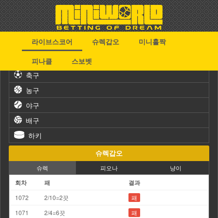
라이브스코어
슈렉갑오
미니홀짝
스포츠
피나클
스보벳
축구
농구
야구
배구
하키
슈렉갑오
슈렉
피오나
냥이
회차
패
결과
1072
2/10=2끗
패
1071
2/4=6끗
패