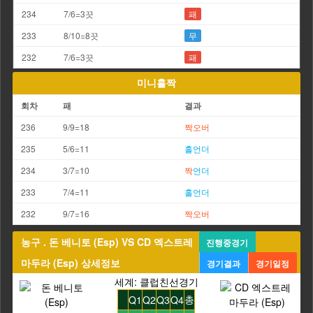
234
7/6=3끗
패
233
8/10=8끗
무
232
7/6=3끗
패
미니홀짝
회차
패
결과
236
9/9=18
짝
오버
235
5/6=11
홀
언더
234
3/7=10
짝
언더
233
7/4=11
홀
언더
232
9/7=16
짝
오버
농구 . 돈 베니토 (Esp) VS CD 엑스트레
진행중경기
마두라 (Esp) 상세정보
경기결과
경기일정
세계: 클럽친선경기
총
Q1
Q2
Q3
Q4