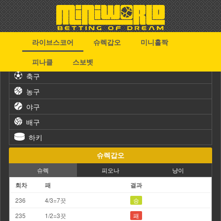
라이브스코어
슈렉갑오
미니홀짝
스포츠
피나클
스보벳
축구
농구
야구
배구
하키
슈렉갑오
슈렉
피오나
냥이
회차
패
결과
236
4/3=7끗
승
235
1/2=3끗
패