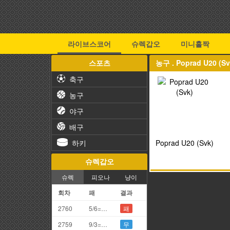
라이브스코어
슈렉갑오
미니홀짝
스포츠
농구 . Poprad U20 (
축구
농구
야구
배구
하키
Poprad U20 (Svk)
슈렉갑오
슈렉
피오나
냥이
회차
패
결과
2760
5/6=1끗
패
2759
9/3=2끗
무