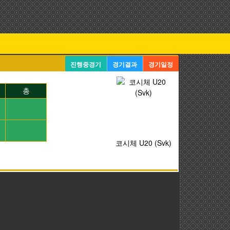
진행중경기
경기결과
경기일정
총
코시체 U20 (Svk)