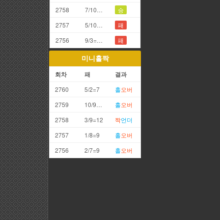
2758
7/10=7끗
승
2757
5/10=5끗
패
2756
9/3=2끗
패
미니홀짝
회차
패
결과
2760
5/2=7
홀
오버
2759
10/9=19
홀
오버
2758
3/9=12
짝
언더
2757
1/8=9
홀
오버
2756
2/7=9
홀
오버