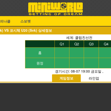
피나클
스보벳
Svk) VS 코시체 U20 (Svk) 상세정보
세계: 클럽친선전
Q1
Q2
Q3
Q4
홈
원정
경기시간:
08-07 19:00 금요일
,
게임정보
라인업