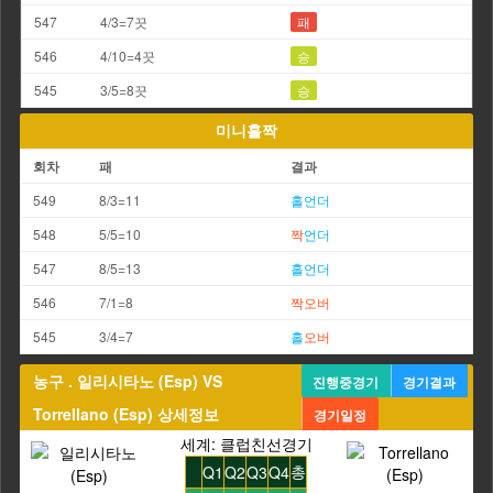
547
4/3=7끗
패
546
4/10=4끗
승
545
3/5=8끗
승
미니홀짝
회차
패
결과
549
8/3=11
홀
언더
548
5/5=10
짝
언더
547
8/5=13
홀
언더
546
7/1=8
짝
오버
545
3/4=7
홀
오버
농구 . 일리시타노 (Esp) VS
진행중경기
경기결과
Torrellano (Esp) 상세정보
경기일정
세계: 클럽친선경기
총
Q1
Q2
Q3
Q4