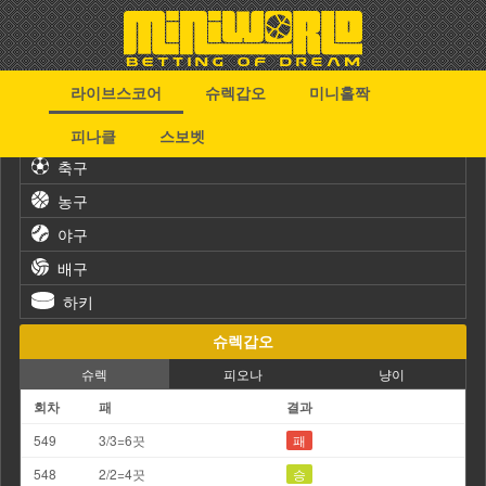
라이브스코어
슈렉갑오
미니홀짝
스포츠
피나클
스보벳
축구
농구
야구
배구
하키
슈렉갑오
슈렉
피오나
냥이
회차
패
결과
549
3/3=6끗
패
548
2/2=4끗
승