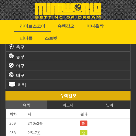
라이브스코어
슈렉갑오
미니홀짝
스포츠
피나클
스보벳
축구
농구
야구
배구
하키
슈렉갑오
슈렉
피오나
냥이
회차
패
결과
259
2/10=2끗
패
258
2/5=7끗
승