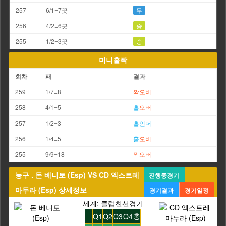
257
6/1=7끗
무
256
4/2=6끗
승
255
1/2=3끗
승
미니홀짝
회차
패
결과
259
1/7=8
짝
오버
258
4/1=5
홀
오버
257
1/2=3
홀
언더
256
1/4=5
홀
오버
255
9/9=18
짝
오버
농구 . 돈 베니토 (Esp) VS CD 엑스트레
진행중경기
마두라 (Esp) 상세정보
경기결과
경기일정
세계: 클럽친선경기
총
Q1
Q2
Q3
Q4