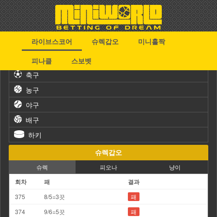
라이브스코어
슈렉갑오
미니홀짝
스포츠
피나클
스보벳
축구
농구
야구
배구
하키
슈렉갑오
슈렉
피오나
냥이
회차
패
결과
375
8/5=3끗
패
374
9/6=5끗
패