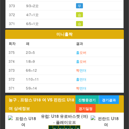
373
9/3=2끗
무
372
4/7=1끗
승
371
6/5=1끗
승
미니홀짝
회차
패
결과
375
2/3=5
홀
오버
374
1/8=9
홀
오버
373
6/6=12
짝
언더
372
1/10=11
홀
언더
371
5/9=14
짝
언더
농구 . 프랑스 U18 여 VS 핀란드 U18
진행중경기
경기결과
여 상세정보
경기일정
유럽: U18 유로바스켓 (여)
- 플레이오프