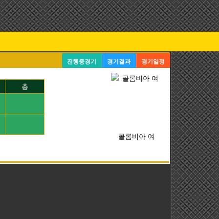
진행중경기
경기결과
경기일정
총
콜롬비아 여