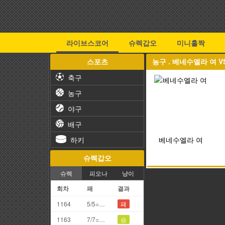
라이브스코어
슈렉갑오
미니홀짝
스포츠
농구 . 베네수엘라 여 
축구
농구
야구
배구
하키
베네수엘라 여
슈렉갑오
슈렉
피오나
냥이
회차
패
결과
1164
5/5=0끗(망통)
패
1163
7/7=4끗
승