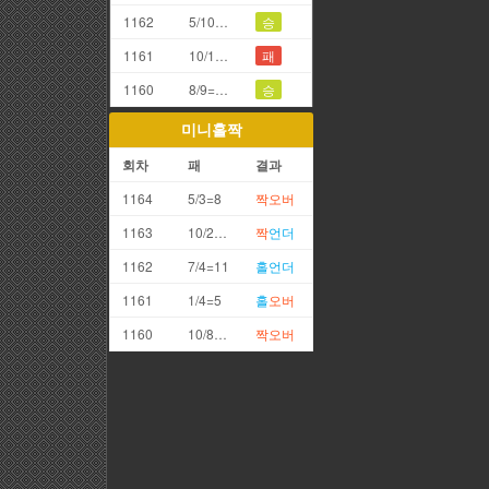
1162
5/10=5끗
승
1161
10/10=0끗(망통)
패
1160
8/9=7끗
승
미니홀짝
회차
패
결과
1164
5/3=8
짝
오버
1163
10/2=12
짝
언더
1162
7/4=11
홀
언더
1161
1/4=5
홀
오버
1160
10/8=18
짝
오버