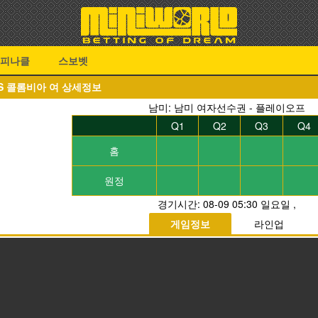
피나클
스보벳
VS 콜롬비아 여 상세정보
남미: 남미 여자선수권 - 플레이오프
Q1
Q2
Q3
Q4
홈
원정
경기시간:
08-09 05:30 일요일
,
게임정보
라인업