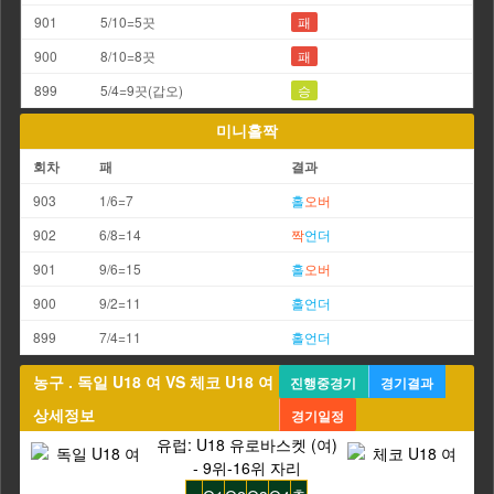
901
5/10=5끗
패
900
8/10=8끗
패
899
5/4=9끗(갑오)
승
미니홀짝
회차
패
결과
903
1/6=7
홀
오버
902
6/8=14
짝
언더
901
9/6=15
홀
오버
900
9/2=11
홀
언더
899
7/4=11
홀
언더
농구 . 독일 U18 여 VS 체코 U18 여
진행중경기
경기결과
상세정보
경기일정
유럽: U18 유로바스켓 (여)
- 9위-16위 자리