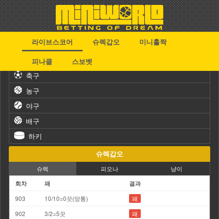
라이브스코어
슈렉갑오
미니홀짝
스포츠
피나클
스보벳
축구
농구
야구
배구
하키
슈렉갑오
슈렉
피오나
냥이
회차
패
결과
903
10/10=0끗(망통)
패
902
3/2=5끗
패