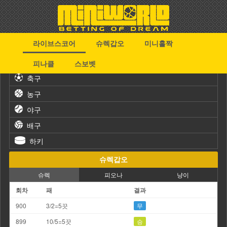
라이브스코어
슈렉갑오
미니홀짝
스포츠
피나클
스보벳
축구
농구
야구
배구
하키
슈렉갑오
슈렉
피오나
냥이
회차
패
결과
900
3/2=5끗
무
899
10/5=5끗
승