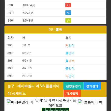
898
10/4=4끗
패
897
6/2=8끗
무
896
3/5=8끗
승
미니홀짝
회차
패
결과
900
1/1=2
짝
언더
899
5/6=11
홀
언더
898
6/9=15
홀
오버
897
4/9=13
홀
언더
896
2/8=10
짝
언더
농구 . 베네수엘라 여 VS 콜롬비아
진행중경기
경기결과
여 상세정보
경기일정
남미: 남미 여자선수권 - 플
레이오프