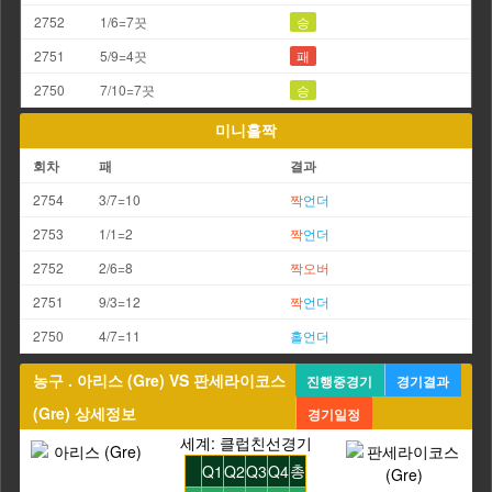
2752
1/6=7끗
승
2751
5/9=4끗
패
2750
7/10=7끗
승
미니홀짝
회차
패
결과
2754
3/7=10
짝
언더
2753
1/1=2
짝
언더
2752
2/6=8
짝
오버
2751
9/3=12
짝
언더
2750
4/7=11
홀
언더
농구 . 아리스 (Gre) VS 판세라이코스
진행중경기
경기결과
(Gre) 상세정보
경기일정
세계: 클럽친선경기
총
Q1
Q2
Q3
Q4