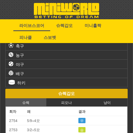
라이브스코어
슈렉갑오
미니홀짝
스포츠
피나클
스보벳
축구
농구
야구
배구
하키
슈렉갑오
슈렉
피오나
냥이
회차
패
결과
2754
5/9=4끗
무
2753
3/2=5끗
승