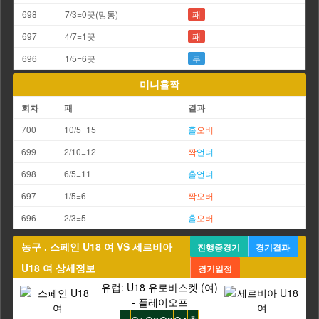
698
7/3=0끗(망통)
패
697
4/7=1끗
패
696
1/5=6끗
무
미니홀짝
회차
패
결과
700
10/5=15
홀
오버
699
2/10=12
짝
언더
698
6/5=11
홀
언더
697
1/5=6
짝
오버
696
2/3=5
홀
오버
농구 . 스페인 U18 여 VS 세르비아
진행중경기
경기결과
U18 여 상세정보
경기일정
유럽: U18 유로바스켓 (여)
- 플레이오프