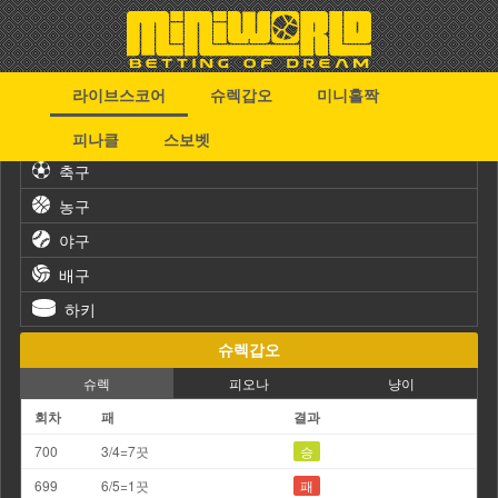
라이브스코어
슈렉갑오
미니홀짝
스포츠
피나클
스보벳
축구
농구
야구
배구
하키
슈렉갑오
슈렉
피오나
냥이
회차
패
결과
700
3/4=7끗
승
699
6/5=1끗
패