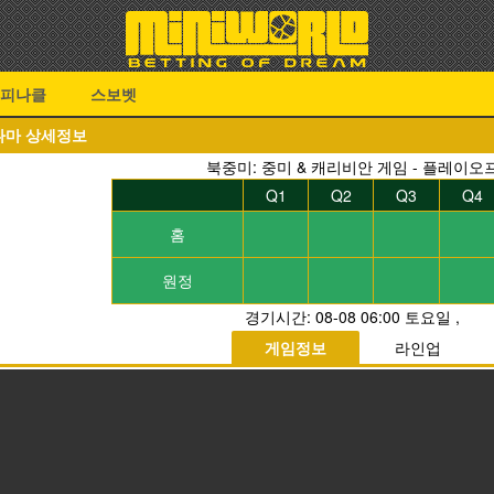
피나클
스보벳
파나마 상세정보
북중미: 중미 & 캐리비안 게임 - 플레이오
Q1
Q2
Q3
Q4
홈
원정
경기시간:
08-08 06:00 토요일
,
게임정보
라인업