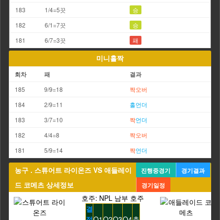
183
1/4=5끗
승
182
6/1=7끗
승
181
6/7=3끗
패
미니홀짝
회차
패
결과
185
9/9=18
짝
오버
184
2/9=11
홀
언더
183
3/7=10
짝
언더
182
4/4=8
짝
오버
181
5/9=14
짝
언더
농구 . 스튜어트 라이온즈 VS 애들레이
진행중경기
경기결과
드 코메츠 상세정보
경기일정
호주: NPL 남부 호주
결
정
Q1
Q2
Q3
Q4
총