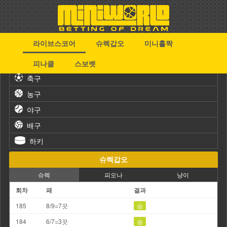
라이브스코어
슈렉갑오
미니홀짝
스포츠
피나클
스보벳
축구
농구
야구
배구
하키
슈렉갑오
슈렉
피오나
냥이
회차
패
결과
185
8/9=7끗
승
184
6/7=3끗
승