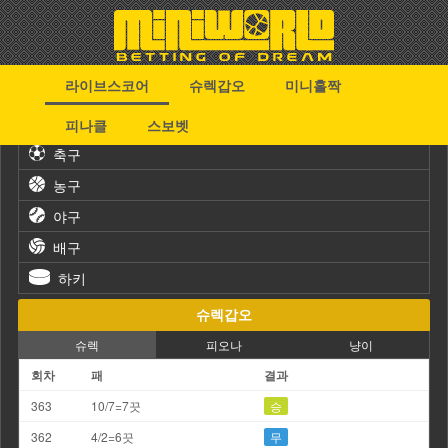
라이브스코어
슈렉갑오
미니홀짝
스포츠
피나클
스보벳
축구
농구
야구
배구
하키
슈렉갑오
슈렉
피오나
냥이
회차
패
결과
363
10/7=7끗
승
362
4/2=6끗
무