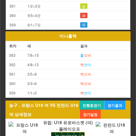
361
1/2=3끗
승
360
9/5=4끗
패
359
6/1=7끗
무
미니홀짝
회차
패
결과
363
7/8=15
홀
오버
362
4/8=12
짝
언더
361
3/5=8
짝
오버
360
3/3=6
짝
오버
359
1/1=2
짝
언더
농구 . 프랑스 U18 여 VS 핀란드 U18
진행중경기
경기결과
여 상세정보
경기일정
유럽: U18 유로바스켓 (여)
- 플레이오프