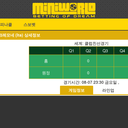
피나클
스보벳
S 크레모네 (Ita) 상세정보
세계: 클럽친선경기
Q1
Q2
Q3
Q4
홈
0
원정
0
경기시간:
08-07 23:30 금요일
,
게임정보
라인업