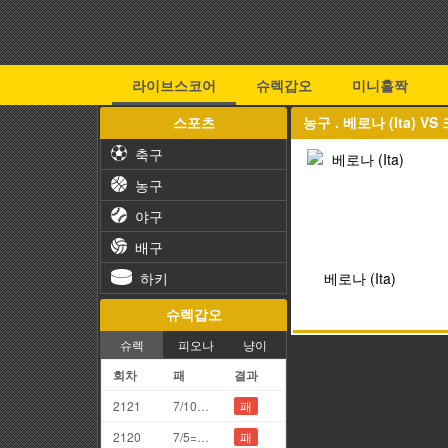
라이브스코어
슈렉갑오
미니홀짝
스포츠
농구 . 베로나 (Ita) V
축구
농구
야구
배구
하키
베로나 (Ita)
슈렉갑오
슈렉
피오나
냥이
회차
패
결과
2121
7/10=7끗
패
2120
7/5=2끗
패