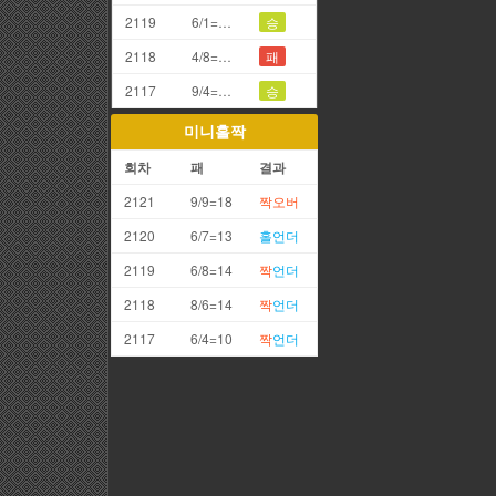
2119
6/1=7끗
승
2118
4/8=2끗
패
2117
9/4=3끗
승
미니홀짝
회차
패
결과
2121
9/9=18
짝
오버
2120
6/7=13
홀
언더
2119
6/8=14
짝
언더
2118
8/6=14
짝
언더
2117
6/4=10
짝
언더