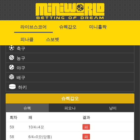
라이브스코어
슈렉갑오
미니홀짝
스포츠
피나클
스보벳
축구
농구
야구
배구
하키
슈렉갑오
슈렉
피오나
냥이
회차
패
결과
59
10/4=4끗
패
58
6/4=0끗(망통)
패