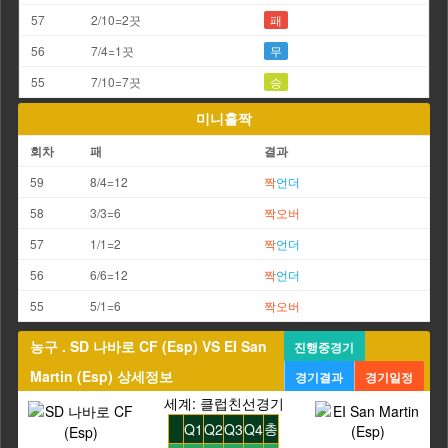
57
2/10=2끗
패
56
7/4=1끗
무
55
7/10=7끗
승
미니홀짝
회차
패
결과
59
8/4=12
짝
언더
58
3/3=6
짝
오버
57
1/1=2
짝
언더
56
6/6=12
짝
언더
55
5/1=6
짝
오버
농구 . SD 나바로 CF (Esp) VS EI San
진행중경기
Martin (Esp) 상세정보
경기결과
경기일정
세계: 클럽친선경기
총
Q1
Q2
Q3
Q4