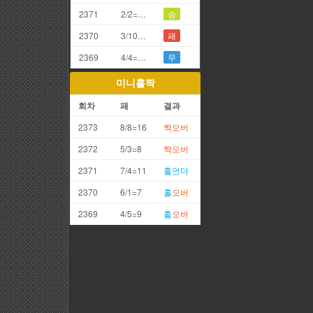
2371
2/2=4끗
승
2370
3/10=3끗
패
2369
4/4=8끗
무
미니홀짝
회차
패
결과
2373
8/8=16
짝
오버
2372
5/3=8
짝
오버
2371
7/4=11
홀
언더
2370
6/1=7
홀
오버
2369
4/5=9
홀
오버