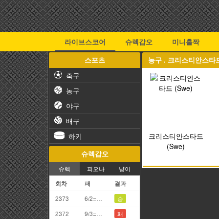
라이브스코어
슈렉갑오
미니홀짝
스포츠
농구 . 크리스티안스타드 
축구
농구
야구
배구
하키
크리스티안스타드
(Swe)
슈렉갑오
슈렉
피오나
냥이
회차
패
결과
2373
6/2=8끗
승
2372
9/3=2끗
패