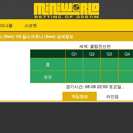
피나클
스보벳
(Swe) VS 칼스크로나 (Swe) 상세정보
세계: 클럽친선전
Q1
Q2
Q3
Q4
홈
원정
경기시간:
08-08 22:00 토요일
,
게임정보
라인업