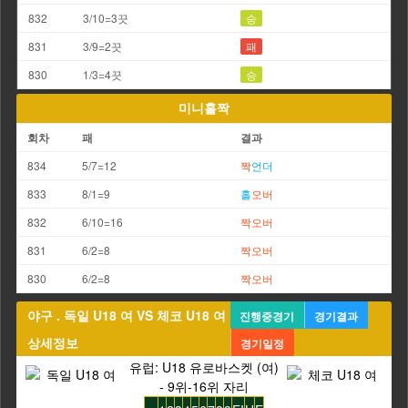
832
3/10=3끗
승
831
3/9=2끗
패
830
1/3=4끗
승
미니홀짝
회차
패
결과
834
5/7=12
짝
언더
833
8/1=9
홀
오버
832
6/10=16
짝
오버
831
6/2=8
짝
오버
830
6/2=8
짝
오버
야구 . 독일 U18 여 VS 체코 U18 여
진행중경기
경기결과
상세정보
경기일정
유럽: U18 유로바스켓 (여)
- 9위-16위 자리