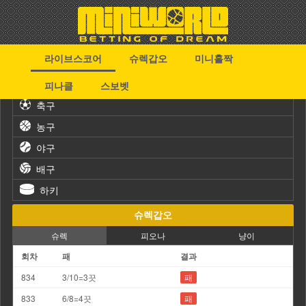
라이브스코어
슈렉갑오
미니홀짝
스포츠
피나클
스보벳
축구
농구
야구
배구
하키
슈렉갑오
슈렉
피오나
냥이
회차
패
결과
834
3/10=3끗
패
833
6/8=4끗
패