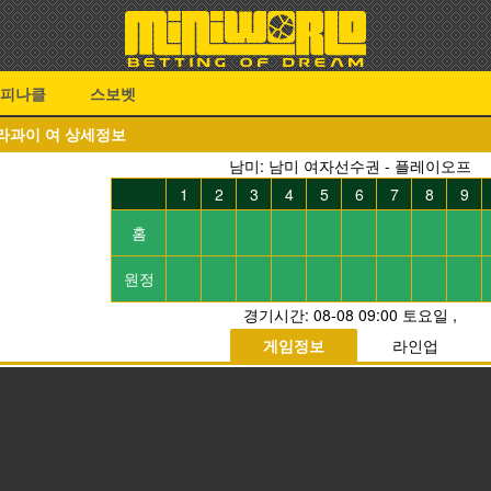
피나클
스보벳
 파라과이 여 상세정보
남미: 남미 여자선수권 - 플레이오프
1
2
3
4
5
6
7
8
9
홈
원정
경기시간:
08-08 09:00 토요일
,
게임정보
라인업