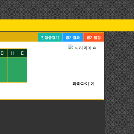
진행중경기
경기결과
경기일정
EI
H
E
파라과이 여