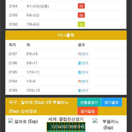
2194
9/1=0끗(망통)
패
2193
6/6=2끗
패
2192
7/9=6끗
승
미니홀짝
회차
패
결과
2197
5/9=14
짝
언더
2196
5/6=11
홀
언더
2195
1/10=11
홀
언더
2194
1/3=4
짝
언더
2193
10/3=13
홀
언더
야구 . 알파로 (Esp) VS 투델라노
진행중경기
경기결과
(Esp) 상세정보
경기일정
세계: 클럽친선경기
1
2
3
4
5
6
7
8
9
EI
H
E