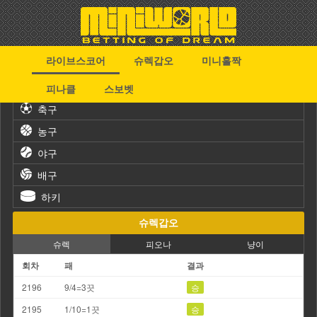
라이브스코어
슈렉갑오
미니홀짝
스포츠
피나클
스보벳
축구
농구
야구
배구
하키
슈렉갑오
슈렉
피오나
냥이
회차
패
결과
2196
9/4=3끗
승
2195
1/10=1끗
승