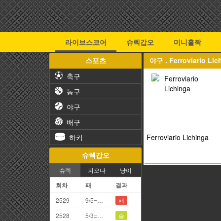
라이브스코어
슈렉갑오
미니홀짝
스포츠
야구 . Ferroviario 
축구
농구
야구
배구
하키
Ferroviario Lichinga
슈렉갑오
슈렉
피오나
냥이
회차
패
결과
2529
9/5=4끗
패
2528
5/3=8끗
승