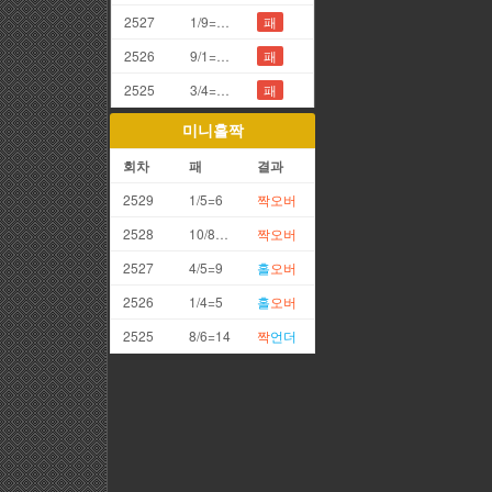
2527
1/9=0끗(망통)
패
2526
9/1=0끗(망통)
패
2525
3/4=7끗
패
미니홀짝
회차
패
결과
2529
1/5=6
짝
오버
2528
10/8=18
짝
오버
2527
4/5=9
홀
오버
2526
1/4=5
홀
오버
2525
8/6=14
짝
언더