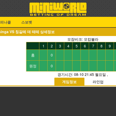
피나클
스보벳
Lichinga VS 칭갈레 데 테테 상세정보
모잠비크: 모캄볼라
1
2
3
4
5
6
7
8
9
홈
0
원정
0
경기시간:
08-10 21:45 월요일
,
게임정보
라인업