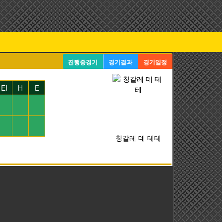
진행중경기
경기결과
경기일정
EI
H
E
칭갈레 데 테테