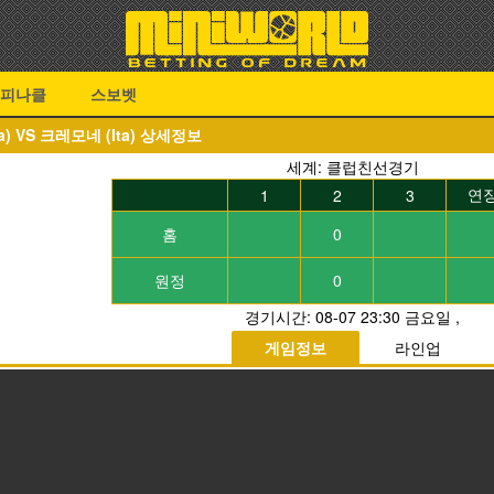
피나클
스보벳
a) VS 크레모네 (Ita) 상세정보
세계: 클럽친선경기
연
1
2
3
홈
0
원정
0
경기시간:
08-07 23:30 금요일
,
게임정보
라인업