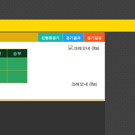
진행중경기
경기결과
경기일정
장
승부
크레모네 (Ita)