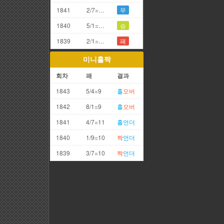
1841
2/7=9끗(갑오)
무
1840
5/1=6끗
승
1839
2/1=3끗
패
미니홀짝
회차
패
결과
1843
5/4=9
홀
오버
1842
8/1=9
홀
오버
1841
4/7=11
홀
언더
1840
1/9=10
짝
언더
1839
3/7=10
짝
언더