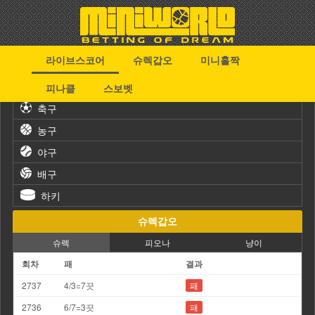
라이브스코어
슈렉갑오
미니홀짝
스포츠
피나클
스보벳
축구
농구
야구
배구
하키
슈렉갑오
슈렉
피오나
냥이
회차
패
결과
2737
4/3=7끗
패
2736
6/7=3끗
패