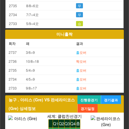
2735
8/8=6끗
무
2734
7/7=4끗
무
2733
5/9=4끗
승
미니홀짝
회차
패
결과
2737
3/6=9
홀
오버
2736
10/8=18
짝
오버
2735
5/4=9
홀
오버
2734
4/5=9
홀
오버
2733
9/8=17
홀
오버
농구 . 아리스 (Gre) VS 판세라이코스
진행중경기
경기결과
(Gre) 상세정보
경기일정
세계: 클럽친선경기
총
Q1
Q2
Q3
Q4