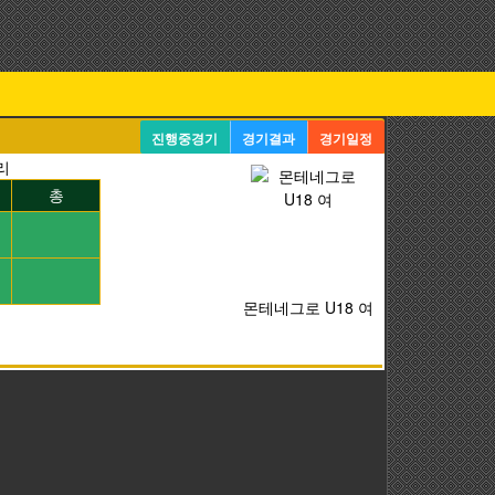
진행중경기
경기결과
경기일정
리
총
몬테네그로 U18 여