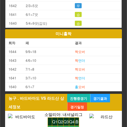
1642
2/3=5끗
무
1641
6/1=7끗
승
1640
5/4=9끗(갑오)
승
미니홀짝
회차
패
결과
1644
9/9=18
짝
오버
1643
4/6=10
짝
언더
1642
7/1=8
짝
오버
1641
3/7=10
짝
언더
1640
6/1=7
홀
오버
농구 . 바드바아도 VS 라드산 상
진행중경기
경기결과
세정보
경기일정
소말리아: 내셔널리그
총
Q1
Q2
Q3
Q4