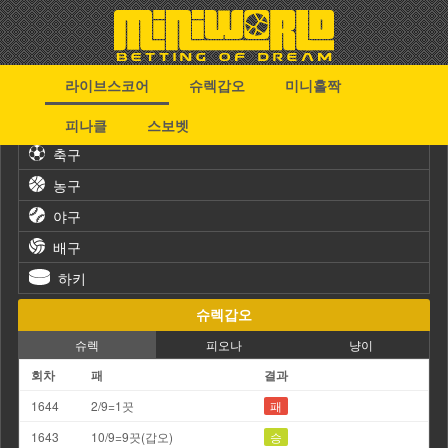
라이브스코어
슈렉갑오
미니홀짝
스포츠
피나클
스보벳
축구
농구
야구
배구
하키
슈렉갑오
슈렉
피오나
냥이
회차
패
결과
1644
2/9=1끗
패
1643
10/9=9끗(갑오)
승