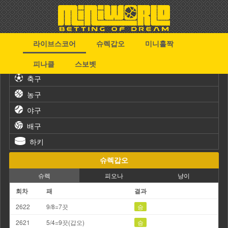
라이브스코어
슈렉갑오
미니홀짝
스포츠
피나클
스보벳
축구
농구
야구
배구
하키
슈렉갑오
슈렉
피오나
냥이
회차
패
결과
2622
9/8=7끗
승
2621
5/4=9끗(갑오)
승