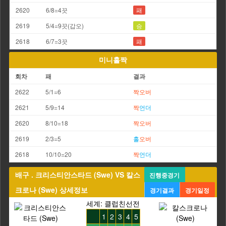
2620
6/8=4끗
패
2619
5/4=9끗(갑오)
승
2618
6/7=3끗
패
미니홀짝
회차
패
결과
2622
5/1=6
짝
오버
2621
5/9=14
짝
언더
2620
8/10=18
짝
오버
2619
2/3=5
홀
오버
2618
10/10=20
짝
언더
배구 . 크리스티안스타드 (Swe) VS 칼스
진행중경기
크로나 (Swe) 상세정보
경기결과
경기일정
세계: 클럽친선전
1
2
3
4
5