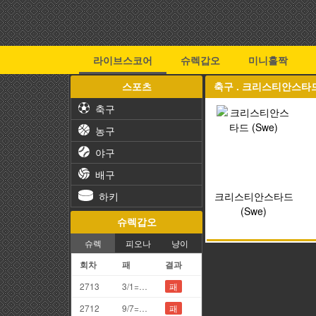
라이브스코어
슈렉갑오
미니홀짝
스포츠
축구 . 크리스티안스타드 
축구
농구
야구
배구
하키
크리스티안스타드
(Swe)
슈렉갑오
슈렉
피오나
냥이
회차
패
결과
2713
3/1=4끗
패
2712
9/7=6끗
패