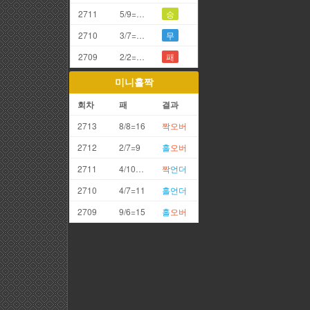
2711
5/9=4끗
승
2710
3/7=0끗(망통)
무
2709
2/2=4끗
패
미니홀짝
회차
패
결과
2713
8/8=16
짝
오버
2712
2/7=9
홀
오버
2711
4/10=14
짝
언더
2710
4/7=11
홀
언더
2709
9/6=15
홀
오버