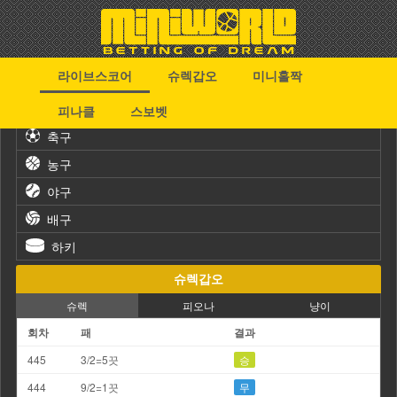
라이브스코어
슈렉갑오
미니홀짝
스포츠
피나클
스보벳
축구
농구
야구
배구
하키
슈렉갑오
슈렉
피오나
냥이
회차
패
결과
445
3/2=5끗
승
444
9/2=1끗
무