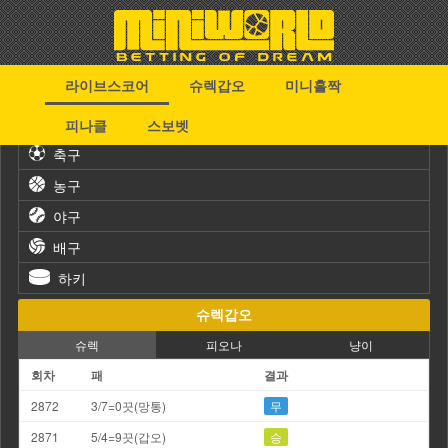
라이브스코어
슈렉갑오
미니홀짝
스포츠
피나클
스보벳
축구
농구
야구
배구
하키
슈렉갑오
슈렉
피오나
냥이
회차
패
결과
2872
3/7=0끗(망통)
무
2871
5/4=9끗(갑오)
승