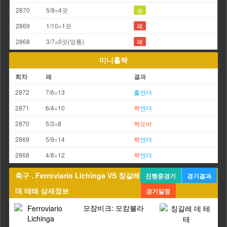
2870
5/9=4끗
승
2869
1/10=1끗
패
2868
3/7=0끗(망통)
패
미니홀짝
회차
패
결과
2872
7/6=13
홀
언더
2871
6/4=10
짝
언더
2870
5/3=8
짝
오버
2869
5/9=14
짝
언더
2868
4/8=12
짝
언더
축구 . Ferroviario Lichinga VS 칭갈레
진행중경기
경기결과
데 테테 상세정보
경기일정
모잠비크: 모캄볼라