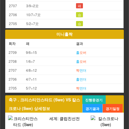
2707
3/9=2끗
패
2706
10/7=7끗
승
2705
5/2=7끗
승
미니홀짝
회차
패
결과
2709
9/6=15
홀
오버
2708
1/6=7
홀
오버
2707
4/8=12
짝
언더
2706
4/7=11
홀
언더
2705
5/7=12
짝
언더
축구 . 크리스티안스타드 (Swe) VS 칼스
진행중경기
크로나 (Swe) 상세정보
경기결과
경기일정
세계: 클럽친선전