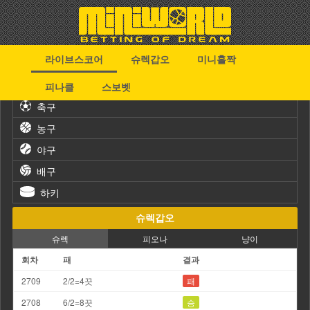
라이브스코어
슈렉갑오
미니홀짝
스포츠
피나클
스보벳
축구
농구
야구
배구
하키
슈렉갑오
슈렉
피오나
냥이
회차
패
결과
2709
2/2=4끗
패
2708
6/2=8끗
승