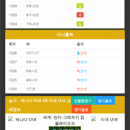
1326
5/8=3끗
승
1325
6/7=3끗
패
1324
7/6=3끗
승
미니홀짝
회차
패
결과
1328
10/7=17
홀
오버
1327
3/9=12
짝
언더
1326
6/6=12
짝
언더
1325
4/6=10
짝
언더
1324
1/7=8
짝
오버
농구 . 캐나다 U18 VS 미국 U18 상
진행중경기
경기결과
세정보
경기일정
세계: 린카-그레츠키 컵 -
플레이오프