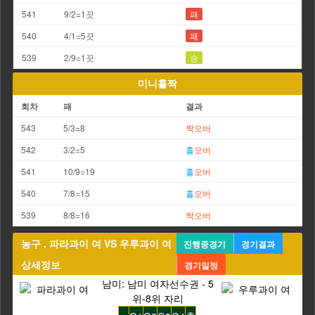
541
9/2=1끗
패
540
4/1=5끗
패
539
2/9=1끗
승
미니홀짝
회차
패
결과
543
5/3=8
짝
오버
542
3/2=5
홀
오버
541
10/9=19
홀
오버
540
7/8=15
홀
오버
539
8/8=16
짝
오버
농구 . 파라과이 여 VS 우루과이 여
진행중경기
경기결과
상세정보
경기일정
남미: 남미 여자선수권 - 5
위-8위 자리