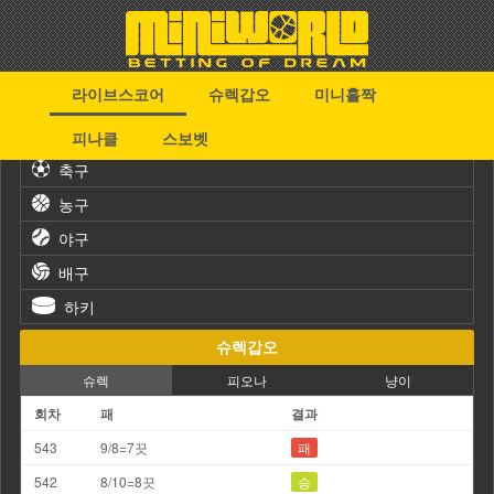
라이브스코어
슈렉갑오
미니홀짝
스포츠
피나클
스보벳
축구
농구
야구
배구
하키
슈렉갑오
슈렉
피오나
냥이
회차
패
결과
543
9/8=7끗
패
542
8/10=8끗
승